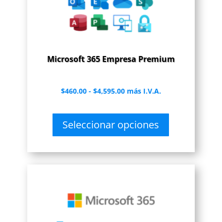
Microsoft 365 Empresa Premium
Rango
$
460.00
-
$
4,595.00
más I.V.A.
de
precios:
Seleccionar opciones
desde
$460.00
hasta
$4,595.00