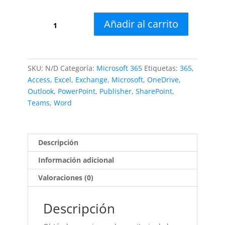
$264.00
Microsoft
hasta
Añadir al carrito
365
$2,615.00
Empresa
Estándard
cantidad
SKU:
N/D
Categoría:
Microsoft 365
Etiquetas:
365
,
Access
,
Excel
,
Exchange
,
Microsoft
,
OneDrive
,
Outlook
,
PowerPoint
,
Publisher
,
SharePoint
,
Teams
,
Word
Descripción
Información adicional
Valoraciones (0)
Descripción