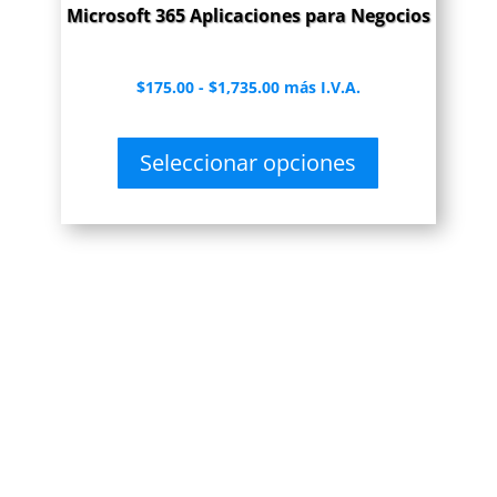
Microsoft 365 Aplicaciones para Negocios
Rango
$
175.00
-
$
1,735.00
más I.V.A.
de
precios:
Seleccionar opciones
desde
$175.00
hasta
$1,735.00