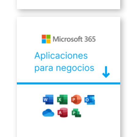
$106.00
hasta
$1,050.00