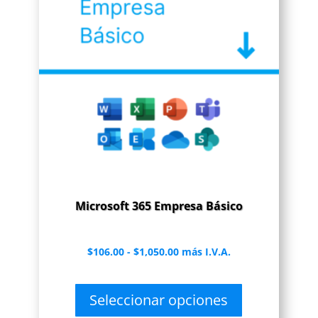
Microsoft 365 Empresa Básico
Rango
$
106.00
-
$
1,050.00
más I.V.A.
de
precios:
Seleccionar opciones
desde